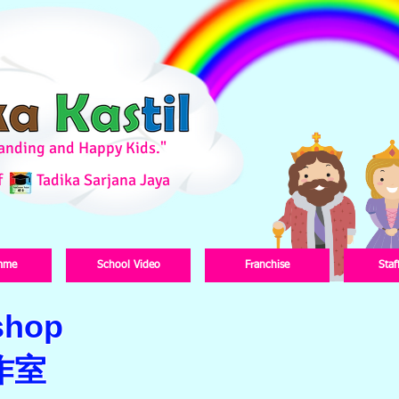
standing and Happy Kids."
f
Tadika Sarjana Jaya
mme
School Video
Franchise
Staf
kshop
作室