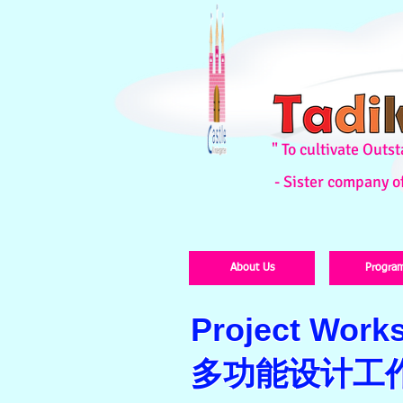
" To cultivate Out
- Sister company o
About Us
Progra
Project Wor
多功能设计工