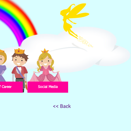
f Career
Social Media
<< Back