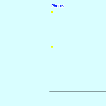
Photos
Project Workshop 多功
Project Workshop 多功